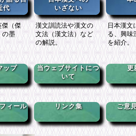
近代
いざない
英傑（傑
漢文訓読法や漢文の
日本漢文
）の墨
文法（漢文法）など
る、興味
の解説。
を紹介。
マップ
当ウェブサイトにつ
更
いて
フィール
リンク集
ご意