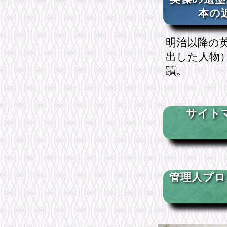
本の
明治以降の
出した人物
蹟。
サイト
管理人プロ