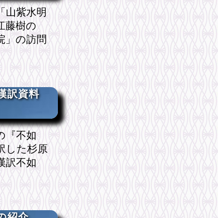
「山紫水明
江藤樹の
院」の訪問
漢訳資料
の『不如
訳した杉原
漢訳不如
の紹介