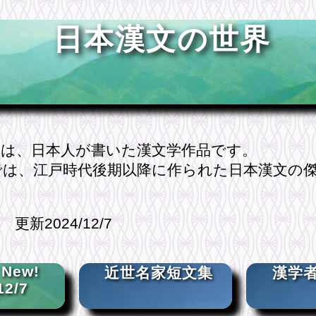
日本漢文の世界
は、日本人が書いた漢文学作品です。
は、江戸時代後期以降に作られた日本漢文の傑
5 更新2024/12/7
 New!
近世名家短文集
漢学
12/7