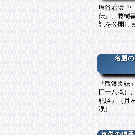
塩谷宕陰『
伝』、藤樹
記を公開し
名勝の
『観瀑図誌
四十八滝）
記勝』（月
渓）
英傑の遺墨