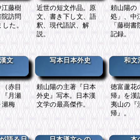
中江藤樹
近世の短文作品。原
頼山陽の
書院訪問
文、書き下し文、語
処」、中
ました。
釈、現代語訳、解
「藤樹書
説。
記録。
漢文
写本日本外史
和文
』（赤目
頼山陽の主著『日本
徳富蘆花
、『月瀬
外史』写本。日本漢
帰』を漢
ヶ瀬梅
文学の最高傑作。
夷山の『
帰』。
が語る日
日本漢文への
本