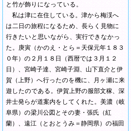
と竹が飾りになっている。
私は津に在住している。津から梅渓へ
は二日の旅程になるため、長らく見物に
行きたいと思いながら、実行できなかっ
た。庚寅（かのえ・とら＝天保元年１８３
０年）の２月１８日（西暦では３月１２
日）、宮崎子達、宮崎子淵、山下直介と伊
賀（上野）へ行ったのを機に、月ヶ瀬に来
遊したのである。伊賀上野の服部文稼、深
井士発らが道案内をしてくれた。美濃（岐
阜県）の梁川公図とその妻・張氏（紅
蘭）、遠江（とおとうみ＝静岡県）の福田