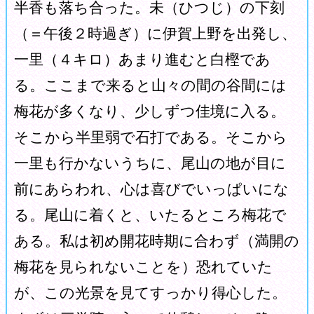
半香も落ち合った。未（ひつじ）の下刻
（＝午後２時過ぎ）に伊賀上野を出発し、
一里（４キロ）あまり進むと白樫であ
る。ここまで来ると山々の間の谷間には
梅花が多くなり、少しずつ佳境に入る。
そこから半里弱で石打である。そこから
一里も行かないうちに、尾山の地が目に
前にあらわれ、心は喜びでいっぱいにな
る。尾山に着くと、いたるところ梅花で
ある。私は初め開花時期に合わず（満開の
梅花を見られないことを）恐れていた
が、この光景を見てすっかり得心した。