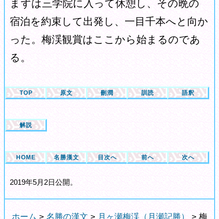
まずは三学院に入って休憩し、その晩の
宿泊を約束して出発し、一目千本へと向か
った。梅渓観賞はここから始まるのであ
る。
TOP
原文
刪潤
訓読
語釈
解説
HOME
名勝漢文
目次へ
前へ
次へ
2019年5月2日公開。
ホーム
>
名勝の漢文
>
月ヶ瀬梅渓（月瀬記勝）
> 梅