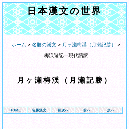
日本漢文の世界
ホーム
>
名勝の漢文
>
月ヶ瀬梅渓（月瀬記勝）
>
梅渓遊記一現代語訳
月ヶ瀬梅渓（月瀬記勝）
HOME
名勝漢文
目次へ
前へ
次へ