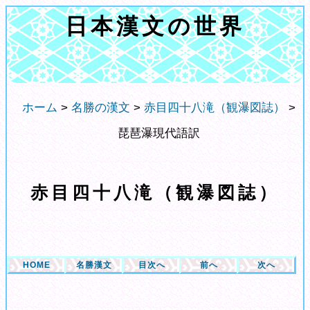
日本漢文の世界
ホーム
>
名勝の漢文
>
赤目四十八滝（観瀑図誌）
>
琵琶瀑現代語訳
赤目四十八滝（観瀑図誌）
HOME
名勝漢文
目次へ
前へ
次へ