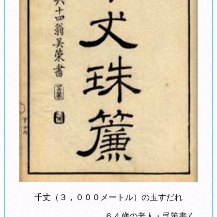
千丈（３，０００メートル）の玉すだれ
６４歳の老人・呉策書く