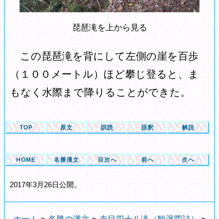
琵琶滝を上から見る
この琵琶滝を背にして左側の崖を百歩
（１００メートル）ほど攀じ登ると、ま
もなく水際まで降りることができた。
TOP
原文
訓読
語釈
解説
HOME
名勝漢文
目次へ
前へ
次へ
2017年3月26日公開。