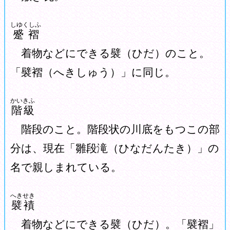
しゆくしふ
蹙褶
着物などにできる襞（ひだ）のこと。
「襞褶（へきしゅう）」に同じ。
かいきふ
階級
階段のこと。階段状の川底をもつこの部
分は、現在「雛段滝（ひなだんたき）」の
名で親しまれている。
へきせき
襞襀
着物などにできる襞（ひだ）。「襞褶」