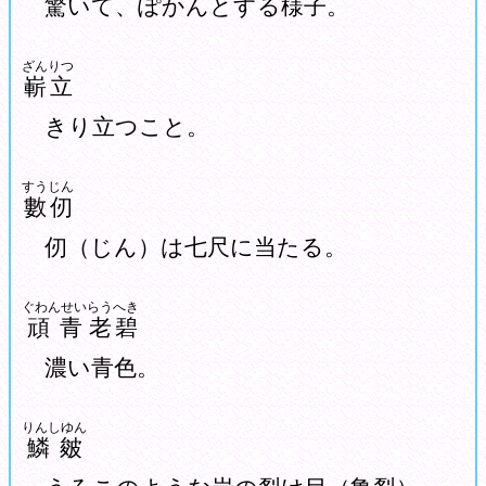
驚いて、ぽかんとする様子。
ざんりつ
嶄立
きり立つこと。
すうじん
數仞
仞（じん）は七尺に当たる。
ぐわんせい
らうへき
頑青
老碧
濃い青色。
りんしゆん
鱗皴