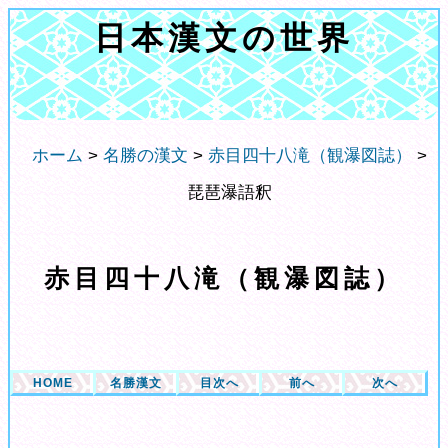
日本漢文の世界
ホーム
>
名勝の漢文
>
赤目四十八滝（観瀑図誌）
>
琵琶瀑語釈
赤目四十八滝（観瀑図誌）
HOME
名勝漢文
目次へ
前へ
次へ