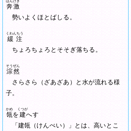
ほんげき
奔激
勢いよくほとばしる。
くわんちう
緩注
ちょろちょろとそそぎ落ちる。
そうぜん
淙然
さらさら（ざあざあ）と水が流れる様
子。
かめ
くつが
瓴
を
建
へす
「建瓴（けんぺい）」とは、高いとこ