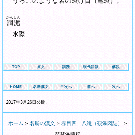
うろこのような岩の裂け目（亀裂）。
かんしん
澗滣
水際
TOP
原文
訓読
現代語訳
解説
HOME
名勝漢文
目次へ
前へ
次へ
2017年3月26日公開。
ホーム
>
名勝の漢文
>
赤目四十八滝（観瀑図誌）
>
琵琶瀑語釈