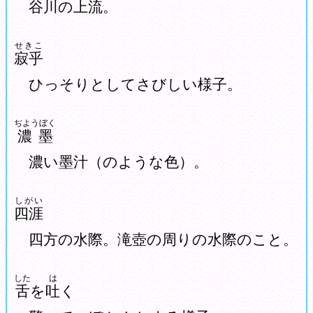
谷川の上流。
せきこ
寂乎
ひっそりとしてさびしい様子。
ぢようぼく
濃墨
濃い墨汁（のような色）。
しがい
四涯
四方の水際。滝壺の周りの水際のこと。
した
は
舌
を
吐
く