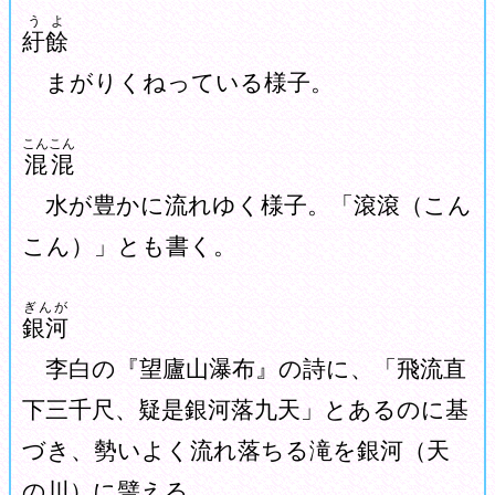
うよ
紆餘
まがりくねっている様子。
こんこん
混混
水が豊かに流れゆく様子。「滾滾（こん
こん）」とも書く。
ぎんが
銀河
李白の『望廬山瀑布』の詩に、「飛流直
下三千尺、疑是銀河落九天」とあるのに基
づき、勢いよく流れ落ちる滝を銀河（天
の川）に譬える。