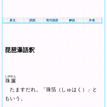
原文
訓読
現代語訳
解説
作者
琵琶瀑語釈
しゆれん
珠簾
たますだれ。「珠箔（しゅはく）」と
もいう。