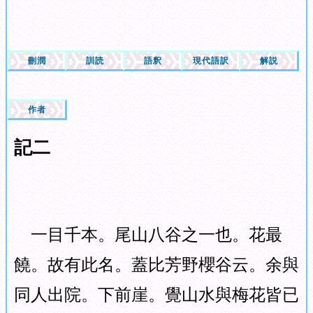
刪潤
訓読
語釈
現代語訳
解説
作者
記二
一目千本。尾山八谷之一也。花最
饒。故有此名。蓋比芳野櫻谷云。余與
同人出院。下前崖。覺山水與梅花皆已