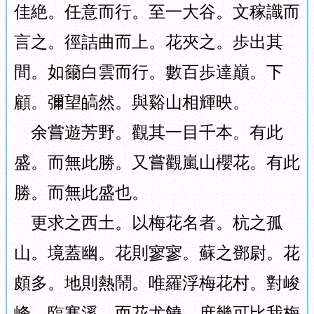
佳絶。任意而行。至一大谷。文稼識而
言之。徑詰曲而上。花夾之。歩出其
間。如籋白雲而行。數百歩達巔。下
顧。彌望皜然。與谿山相輝映。
余嘗遊芳野。觀其一目千本。有此
盛。而無此勝。又嘗觀嵐山櫻花。有此
勝。而無此盛也。
更求之西土。以梅花名者。杭之孤
山。境蓋幽。花則寥寥。蘇之鄧尉。花
頗多。地則熱鬧。唯羅浮梅花村。對峻
峰。臨寒溪。而花尤饒。庶幾可比我梅