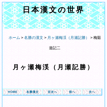
日本漢文の世界
ホーム
>
名勝の漢文
>
月ヶ瀬梅渓（月瀬記勝）
> 梅谿
遊記二
月ヶ瀬梅渓（月瀬記勝）
HOME
名勝漢文
目次へ
前へ
次へ