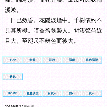
溪歟。
日已斂昏。花隱淡煙中。千樹依約不
見其所極。暗香蓊葧襲人。聞溪聲益近
且大。至咫尺不辨色而後去。
TOP
刪潤
訓読
語釈
現代語訳
解説
HOME
名勝漢文
目次へ
前へ
次へ
2019年5月2日公開。