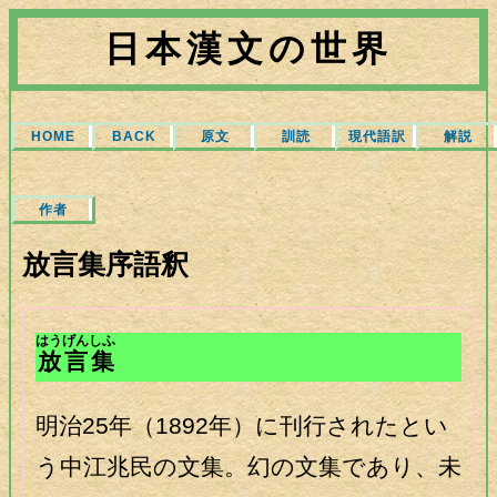
日本漢文の世界
HOME
BACK
原文
訓読
現代語訳
解説
作者
放言集序語釈
はうげんしふ
放言集
明治25年（1892年）に刊行されたとい
う中江兆民の文集。幻の文集であり、未