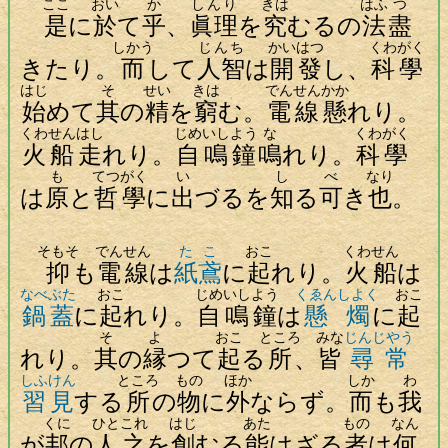
ここ
おい
か
しんり
きは
はふ
つ
是
に
於
て
乎
、
眞理
を
究
むるの
法
盡
しかう
じんち
かいはつ
くわがく
きたり。
而
して
人智
は
開發
し、
科學
はじ
そ
せい
きは
でんせん
かか
始
めて
其
の
精
を
窮
む。
電線
懸
れり。
くわせん
はし
じめいしよう
な
くわがく
火船
走
れり。
自鳴鐘
鳴
れり。
科學
も
てつがく
い
し
べ
なり
は
原
と
哲學
に
出
づるを
知
る
可
き
也
。
そもそ
でんせん
たこ
おこ
くわせん
抑
も
電線
は
紙鳶
に
起
れり。
火船
は
なべぶた
おこ
じめいしよう
くゑんしよく
おこ
鍋蓋
に
起
れり。
自鳴鐘
は
懸燭
に
起
そ
よ
おこ
ところ
みな
じんじやう
れり。
其
の
縁
つて
起
る
所
、
皆
尋常
しふけん
ところ
もの
ほか
しか
わ
習見
する
所
の
物
に
外
ならず。
而
も
我
くに
ひと
これ
はじ
あた
もの
なん
が
邦
の
人
之
を
創
むる
能
はざる
者
は
何