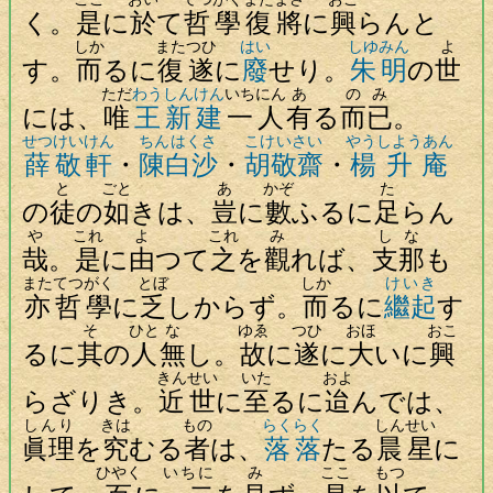
く。
是
に
於
て
哲學
復
將
に
興
らんと
しか
また
つひ
はい
しゆみん
よ
す。
而
るに
復
遂
に
廢
せり。
朱明
の
世
ただ
わうしんけん
いちにん
あ
のみ
には、
唯
王新建
一人
有
る
而已
。
せつけいけん
ちんはくさ
こけいさい
やうしようあん
薛敬軒
・
陳白沙
・
胡敬齋
・
楊升庵
と
ごと
あ
かぞ
た
の
徒
の
如
きは、
豈
に
數
ふるに
足
らん
や
これ
よ
これ
み
しな
哉
。
是
に
由
つて
之
を
觀
れば、
支那
も
また
てつがく
とぼ
しか
けいき
亦
哲學
に
乏
しからず。
而
るに
繼起
す
そ
ひと
な
ゆゑ
つひ
おほ
おこ
るに
其
の
人
無
し。
故
に
遂
に
大
いに
興
きんせい
いた
およ
らざりき。
近世
に
至
るに
迨
んでは、
しんり
きは
もの
らくらく
しんせい
眞理
を
究
むる
者
は、
落落
たる
晨星
に
ひやく
いちに
み
ここ
もつ