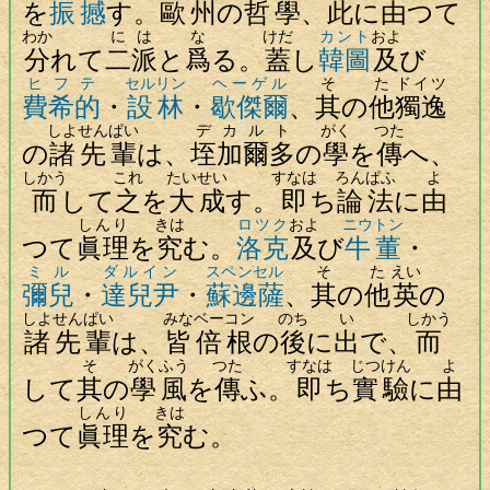
を
振撼
す。
歐州
の
哲學
、
此
に
由
つて
わか
には
な
けだ
カント
およ
分
れて
二派
と
爲
る。
蓋
し
韓圖
及
び
ヒフテ
セルリン
ヘーゲル
そ
た
ドイツ
費希的
・
設林
・
歇傑爾
、
其
の
他
獨逸
しよせんぱい
デカルト
がく
つた
の
諸先輩
は、
垤加爾多
の
學
を
傳
へ、
しかう
これ
たいせい
すなは
ろんぱふ
よ
而
して
之
を
大成
す。
即
ち
論法
に
由
しんり
きは
ロツク
およ
ニウトン
つて
眞理
を
究
む。
洛克
及
び
牛董
・
ミル
ダルイン
スペンセル
そ
た
えい
彌兒
・
達兒尹
・
蘇邊薩
、
其
の
他
英
の
しよせんぱい
みな
ベーコン
のち
い
しかう
諸先輩
は、
皆
倍根
の
後
に
出
で、
而
そ
がくふう
つた
すなは
じつけん
よ
して
其
の
學風
を
傳
ふ。
即
ち
實驗
に
由
しんり
きは
つて
眞理
を
究
む。