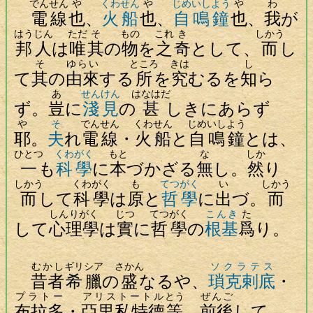
でんせん
や
くわせん
や
じめいしよう
や
わ
電線
也
、
火船
也
、
自鳴鐘
也
、
我
が
はうじん
ただ
そ
もの
これ
き
しかう
邦人
は
唯
其
の
物
を
之
奇
として、
而
し
そ
ゆらい
ところ
きは
し
て
其
の
由來
する
所
を
究
むるを
知
ら
あ
せんけん
はなはだ
ず。
豈
に
淺見
の
甚
しきにあらず
や
そ
でんせん
くわせん
じめいしよう
耶
。
夫
れ
電線
・
火船
と
自鳴鐘
とは、
ひとつ
くわがく
もと
な
しか
一
も
科學
に
本
づかざる
無
し。
然
り
しかう
くわがく
も
てつがく
い
しかう
而
して
科學
は
原
と
哲學
に
出
づ。
而
しんりがく
じつ
てつがく
こんき
た
して
心理學
は
實
に
哲學
の
根基
爲
り。
むかし
ギリシア
さかん
ソクラテス
昔者
希臘
の
盛
なるや、
瑣克剌底
・
プラトー
アリストートル
とう
ぜんご
布拉多
・
亞里私特德
等
、
前後
して