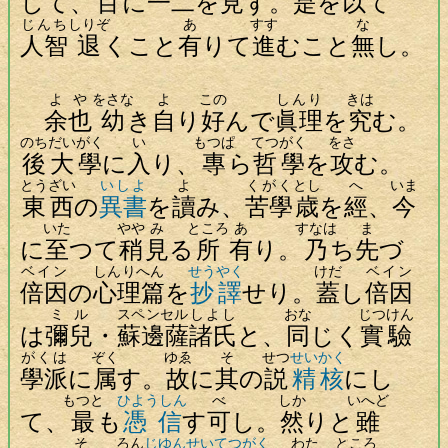
して、
百
に
一二
を
見
ず。
是
を
以
て
じんち
しりぞ
あ
すす
な
人智
退
くこと
有
りて
進
むこと
無
し。
よ
や
をさな
よ
この
しんり
きは
余
也
幼
き
自
り
好
んで
眞理
を
究
む。
のち
だいがく
い
もつぱ
てつがく
をさ
後
大學
に
入
り、
專
ら
哲學
を
攻
む。
とうざい
いしよ
よ
くがく
とし
へ
いま
東西
の
異書
を
讀
み、
苦學
歳
を
經
、
今
いた
やや
み
ところ
あ
すなは
ま
に
至
つて
稍
見
る
所
有
り。
乃
ち
先
づ
ベイン
しんりへん
せうやく
けだ
ベイン
倍因
の
心理篇
を
抄譯
せり。
蓋
し
倍因
ミル
スペンセル
しよし
おな
じつけん
は
彌兒
・
蘇邊薩
諸氏
と、
同
じく
實驗
がくは
ぞく
ゆゑ
そ
せつ
せいかく
學派
に
属
す。
故
に
其
の
説
精核
にし
もつと
ひようしん
べ
しか
いへど
て、
最
も
憑信
す
可
し。
然
りと
雖
そ
ろん
じゆんせい
てつがく
わた
ところ