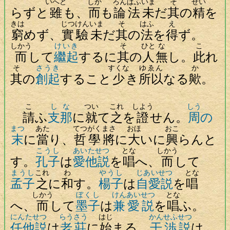
いへど
しか
ろんぱふ
いま
そ
せい
らずと
雖
も、
而
も
論法
未
だ
其
の
精
を
きは
じつけん
いま
そ
はふ
え
窮
めず、
實驗
未
だ
其
の
法
を
得
ず。
しかう
けいき
そ
ひと
な
こ
而
して
繼起
するに
其
の
人
無
し。
此
れ
そ
さうき
すくな
ゆゑん
か
其
の
創起
すること
少
き
所以
なる
歟
。
こ
しな
つい
これ
しよう
しう
請
ふ
支那
に
就
て
之
を
證
せん。
周
の
まつ
あた
てつがく
まさ
おほ
おこ
末
に
當
り、
哲學
將
に
大
いに
興
らんと
こうし
あいたせつ
とな
しかう
す。
孔子
は
愛他説
を
唱
へ、
而
して
まうし
これ
わ
やうし
じあいせつ
とな
孟子
之
に
和
す。
楊子
は
自愛説
を
唱
しかう
ぼくし
けんあいせつ
とな
へ、
而
して
墨子
は
兼愛説
を
唱
ふ。
にんたせつ
らうさう
はじ
かんせふせつ
任他説
は
老莊
に
始
まる。
干渉説
は