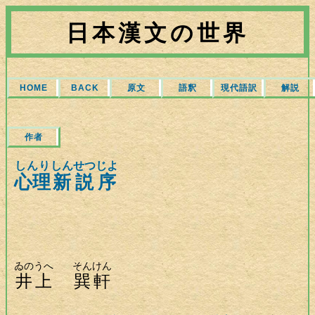
日本漢文の世界
HOME
BACK
原文
語釈
現代語訳
解説
作者
しんり
しんせつ
じよ
心理
新説
序
ゐのうへ
そんけん
井上
巽軒