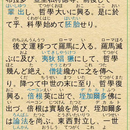
はいしゆつ
てつがく
おほ
おこ
ここ
おい
輩出
し、
哲學
大
いに
興
る。
是
に
於
か
くわがく
はじ
はいたい
て
乎
、
科學
始
めて
胚胎
せり。
のち
ぶんうん
うつ
ローマ
い
ローマ
ほろ
後
文運
移
つて
羅馬
に
入
る。
羅馬
滅
およ
いてき
しやうけつ
てつがく
ぶに
及
び、
夷狄
猖獗
にして、
哲學
ほと
た
そうと
わづ
これ
つた
幾
んど
絶
え、
僧徒
纔
かに
之
を
傳
へ
くだ
ちうせい
まつ
いた
てつがく
また
り。
降
つて
中世
の
末
に
至
り、
哲學
復
おこ
ベーコン
えい
い
デカルト
ふつ
興
る。
倍根
英
に
出
で、
垤加爾多
佛
に
い
ベーコン
じつけん
たつと
デカルト
出
づ。
倍根
は
實驗
を
尚
び、
垤加爾多
ろんぱふ
たつと
とうざい
たいりつ
いつせい
は
論法
を
尚
ぶ。
東西
對立
し、
一世
しんかん
おうしう
てつがく
これ
よ