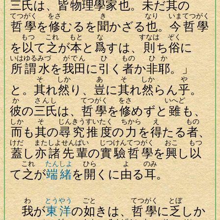
三氏
は、
皆
物理學家
也
。
未
だ
其
の
てつがく
をさ
き
なり
いま
てつがく
哲學
を
修
むるを
聞
かざる
也
。
今
哲學
もつ
これ
もと
な
すなは
ぞく
を
以
て
之
が
本
と
爲
すは、
則
ち
俗
に
いはゆる
みづ
がでん
ひ
もの
ひ
か
所謂
水
を
我田
に
引
く
者
か
非
耶
。」
そ
しか
あ
そ
しか
や
と。
其
れ
然
り、
豈
に
其
れ
然
らん
乎
。
か
さんし
てつがく
をさ
いへど
彼
の
三氏
は、
哲學
を
修
めずと
雖
も、
しか
そ
じんきう
すいたく
ちから
え
もの
而
も
其
の
尋究
推度
の
力
を
得
たる
者
、
けだ
また
しよせんぱい
じつけん
てつがく
おこ
もつ
蓋
し
亦
諸先輩
の
實驗
哲學
を
興
し
以
これ
たんしよ
ひら
よ
のみ
て
之
が
端緒
を
開
くに
由
る
耳
。
わ
とうやう
ごと
てつがく
とぼ
我
が
東洋
の
如
きは、
哲學
に
乏
しか