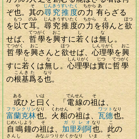
や
そ
じんきう
すいたく
ちから
あ
ぞ
也
。
其
の
尋究
推度
の
力
有
らざる
もつ
のみ
じんきう
すいたく
ちから
え
ほつ
を
以
て
耳
。
尋究
推度
の
力
を
得
んと
欲
てつがく
おこ
し
な
せば、
哲學
を
興
すに
若
くは
無
し。
てつがく
おこ
ほつ
しんりがく
おこ
哲學
を
興
さんと
欲
せば、
心理學
を
興
し
な
しんりがく
じつ
てつがく
すに
若
くは
無
し。
心理學
は
實
に
哲學
こんき
た
なり
の
根基
爲
る
也
。
ある
いは
でんせん
そ
或
ひと
曰
く、「
電線
の
祖
は、
フランクリン
なり
くわせん
そ
ワツト
なり
富蘭克林
也
。
火船
の
祖
は、
瓦德
也
。
じめいしよう
そ
ガリレオ
なり
こ
自鳴鐘
の
祖
は、
加里列阿
也
。
此
の
さんし
みな
ぶつりがくか
なり
いま
そ