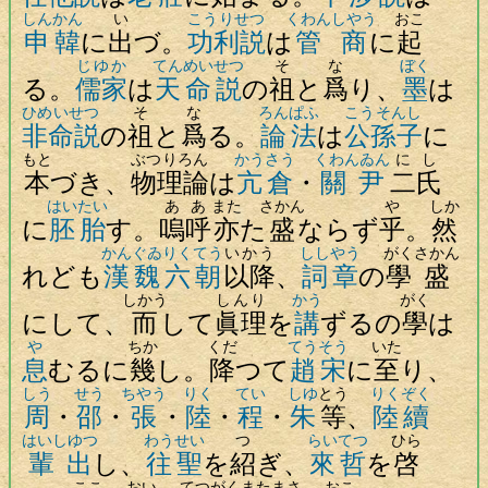
しんかん
い
こうりせつ
くわんしやう
おこ
申韓
に
出
づ。
功利説
は
管商
に
起
じゆか
てんめいせつ
そ
な
ぼく
る。
儒家
は
天命説
の
祖
と
爲
り、
墨
は
ひめいせつ
そ
な
ろんぱふ
こうそんし
非命説
の
祖
と
爲
る。
論法
は
公孫子
に
もと
ぶつりろん
かうさう
くわんゐん
にし
本
づき、
物理論
は
亢倉
・
關尹
二氏
はいたい
ああ
また
さかん
や
しか
に
胚胎
す。
嗚呼
亦
た
盛
ならず
乎
。
然
かん
ぐゐ
りくてう
いかう
ししやう
がく
さかん
れども
漢
魏
六朝
以降
、
詞章
の
學
盛
しかう
しんり
かう
がく
にして、
而
して
眞理
を
講
ずるの
學
は
や
ちか
くだ
てうそう
いた
息
むるに
幾
し。
降
つて
趙宋
に
至
り、
しう
せう
ちやう
りく
てい
しゆ
とう
りくぞく
周
・
邵
・
張
・
陸
・
程
・
朱
等
、
陸續
はいしゆつ
わうせい
つ
らいてつ
ひら
輩出
し、
往聖
を
紹
ぎ、
來哲
を
啓
ここ
おい
てつがく
また
まさ
おこ