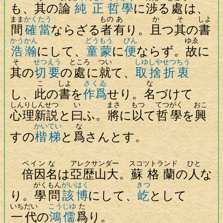
も、
其
の
論
純正
哲學
に
渉
る
處
は、
まま
かくたう
もの
あ
か
そ
しよ
間
確當
ならざる
者
有
り。
且
つ
其
の
書
かうかん
どうもう
びん
ゆゑ
浩瀚
にして、
童蒙
に
便
ならず。
故
に
そ
せつえう
ところ
つい
しゆしや
せつちう
其
の
切要
の
處
に
就
て、
取捨
折衷
こ
しよ
さくゐ
な
し、
此
の
書
を
作爲
せり。
名
づけて
しんりしんせつ
い
まさ
もつ
てつがく
おこ
心理新説
と
曰
ふ。
將
に
以
て
哲學
を
興
かいてい
な
すの
楷梯
と
爲
さんとす。
ベイン
な
アレクサンダー
スコツトランド
ひと
倍因
名
は
亞歴山大
。
蘇格蘭
の
人
な
がくもん
がいはく
きつ
り。
學問
該博
にして、
屹
として
いちだい
こうじゆ
た
一代
の
鴻儒
爲
り。