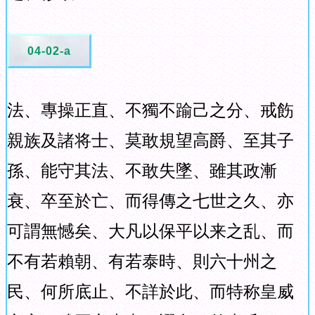
04-02-a
法、專操正直、不獨不踰己之分、戒飭
親族及諸将士、莫敢規望高爵、至其子
孫、能守其法、不敢失墜、雖其政漸
衰、卒至於亡、而得傳之七世之久、亦
可謂無憾矣、大凡以保平以来之乱、而
不有若賴朝、有若泰時、則六十州之
民、何所底止、不詳於此、而特称皇威