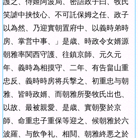
護之、侍姬阿波局、密語政子曰、牧氏
笑謔中挟忮心、不可託保姆之任、政子
以為然、乃迎實朝置府中、以義時弟時
房、掌営中事、」是歳、時政令女婿源
朝雅率関西守護、往鎮京師、元久元
年、義時為相摸守、二年、有告畠山重
忠反、義時時房将兵撃之、初重忠与朝
雅、皆時政婿、而朝雅所娶牧氏出也、
以故、最被親愛、是歳、實朝娶於京
師、命重忠子重保等迎之、候朝雅於六
波羅、与飲争礼、相鬩、朝雅終悪之於