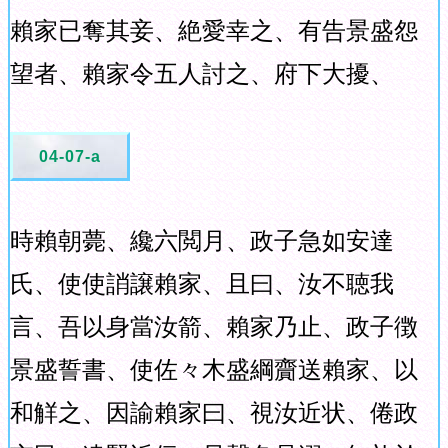
賴家已奪其妾、絶愛幸之、有告景盛怨
望者、賴家令五人討之、府下大擾、
04-07-a
時賴朝薨、纔六閲月、政子急如安達
氏、使使誚譲賴家、且曰、汝不聴我
言、吾以身當汝箭、賴家乃止、政子徴
景盛誓書、使佐々木盛綱齎送賴家、以
和觧之、因諭賴家曰、視汝近状、倦政