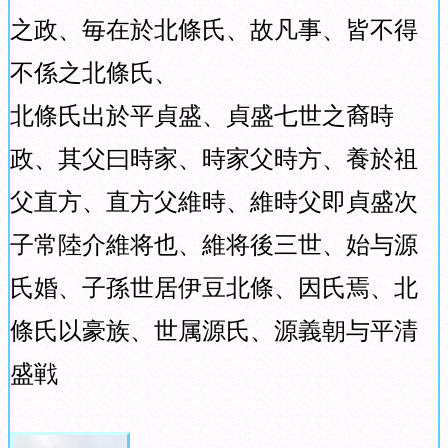
之政、毎在於北條氏、故凡事、皆不得
不係之北條氏、
北條氏出於平貞盛、貞盛七世之裔時
政、其父曰時家、時家父時方、養於祖
父直方、直方父維時、維時父即貞盛次
子常陸介維将也、維将後三世、始与源
氏婚、子孫世居伊豆北條、因氏焉、北
條氏以豪族、世属源氏、源義朝与平清
盛戦