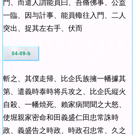
門、而遣人謂能員曰、吾脩佛事、公盍
一臨、因与計事、能員輙往入門、二人
突出、捉其左右手、伏而
04-09-b
斬之、其僕走帰、比企氏族擁一幡據其
第、遣義時泰時将兵攻之、比企氏縦火
自殺、一幡焼死、賴家病間聞之大怒、
使堀親家密命和田義盛仁田忠常誅時
政、義盛告之時政、時政召忠常、久之