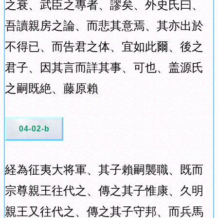
之衰、武臣之專者、謬矣、外史氏曰、
吾讀親房之論、而悲其意焉、其亦出於
不得已、而告君之体、宜如此爾、後之
君子、因其言而詳其事、可也、盖源氏
之嗣既絶、藤原賴
04-02-b
経為征夷大将軍、其子賴嗣襲職、既而
宗尊親王往代之、傳之其子惟康、久明
親王又往代之、傳之其子守邦、而兵馬