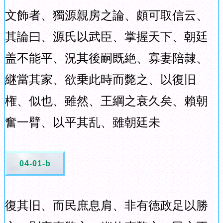
文飾者、獨源親房之論、頗可取信云、
其論曰、源氏以武臣、掌握天下、朝廷
盖不能平、況其後嗣既絶、寡妻陪隷、
継當其家、欲乗此時而斃之、以復旧
権、似也、雖然、王綱之衰久矣、賴朝
奮一臂、以平其乱、雖朝廷未
04-01-b
復其旧、而民庶息肩、非有徳政足以勝