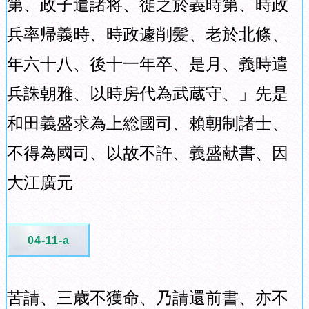
第、政子遣諸将、徙之於義時第、時政
兵率帰義時、時政遽削髪、老於北條、
年六十八、後十一年卒、是月、義時遣
兵誅朝雅、以時房代為武蔵守、」先是
和田義盛求為上総國司、賴朝制諸士、
不得為國司、以故不許、義盛献書、因
大江廣元
04-11-a
苦請、三歳不獲命、乃請還前書、亦不