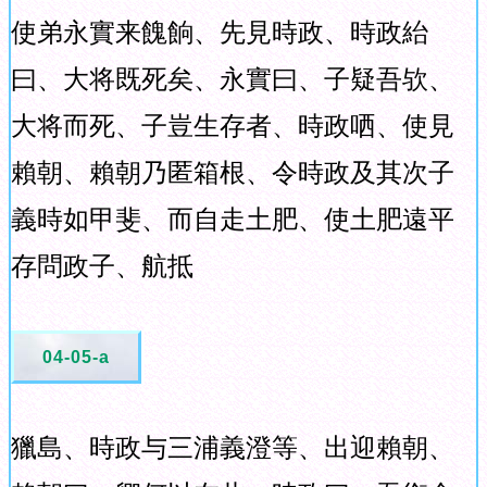
使弟永實来餽餉、先見時政、時政紿
曰、大将既死矣、永實曰、子疑吾欤、
大将而死、子豈生存者、時政哂、使見
賴朝、賴朝乃匿箱根、令時政及其次子
義時如甲斐、而自走土肥、使土肥遠平
存問政子、航抵
04-05-a
獵島、時政与三浦義澄等、出迎賴朝、