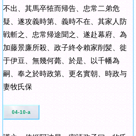
不出、其馬卒恠而帰告、忠常二弟危
疑、遂攻義時第、義時不在、其家人防
戦斬之、忠常帰途聞之、遂赴幕府、為
加藤景廉所殺、政子終令賴家削髪、徙
于伊豆、無幾何薨、於是、以千幡為
嗣、奉之於時政第、更名實朝、時政与
妻牧氏保
04-10-a