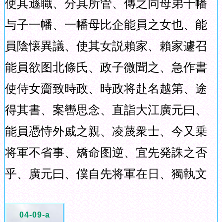
使其遜職、分其所管、傳之同母弟千幡
与子一幡、一幡母比企能員之女也、能
員陰懐異議、使其女説賴家、賴家遽召
能員欲图北條氏、政子微聞之、急作書
使侍女齎致時政、時政将赴名越第、途
得其書、案轡思念、直詣大江廣元曰、
能員憑恃外戚之親、凌蔑衆士、今又乗
将軍不省事、矯命图逆、宜先発誅之否
乎、廣元曰、僕自先将軍在日、獨執文
04-09-a