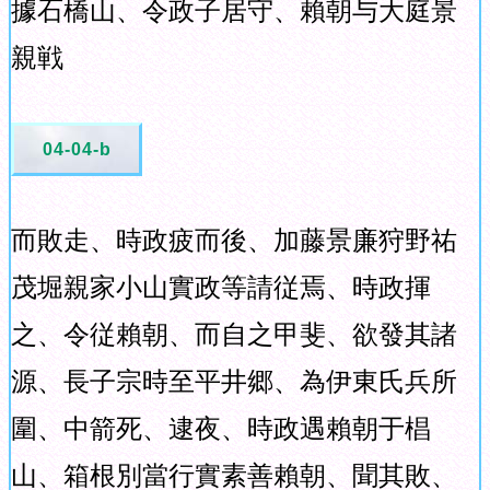
據石橋山、令政子居守、賴朝与大庭景
親戦
04-04-b
而敗走、時政疲而後、加藤景廉狩野祐
茂堀親家小山實政等請従焉、時政揮
之、令従賴朝、而自之甲斐、欲發其諸
源、長子宗時至平井郷、為伊東氏兵所
圍、中箭死、逮夜、時政遇賴朝于椙
山、箱根別當行實素善賴朝、聞其敗、