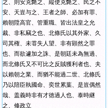
之、則安克斃之、縦使克斃之、民之不
安、天豈与之、王者之師、必加有罪、
賴朝陞高官、管重職、皆出法皇之允
裁、非私竊之也、北條氏以其外家、久
司其権、未甞失人望、非有顕然之罪
也、而欲遽加之誅、是朝廷未為無過、
而北條氏又不可比之反賊獲利者也、夫
以賴朝之業、而猶不能過二世、北條氏
乃以陪臣執國命、奕世累葉、是豈偶然
哉、盖義時非有才徳過人也、泰時継
之、修政立