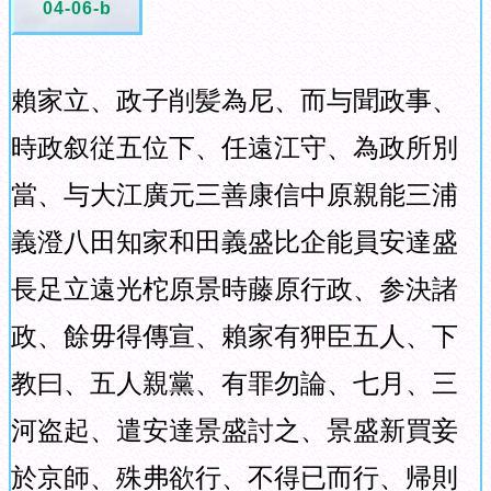
04-06-b
賴家立、政子削髪為尼、而与聞政事、
時政叙従五位下、任遠江守、為政所別
當、与大江廣元三善康信中原親能三浦
義澄八田知家和田義盛比企能員安達盛
長足立遠光柁原景時藤原行政、参決諸
政、餘毋得傳宣、賴家有狎臣五人、下
教曰、五人親黨、有罪勿論、七月、三
河盗起、遣安達景盛討之、景盛新買妾
於京師、殊弗欲行、不得已而行、帰則