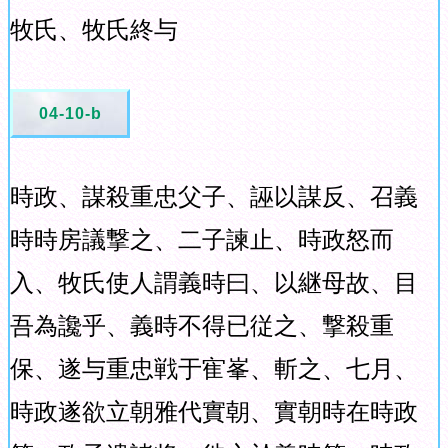
牧氏、牧氏終与
04-10-b
時政、謀殺重忠父子、誣以謀反、召義
時時房議撃之、二子諫止、時政怒而
入、牧氏使人謂義時曰、以継母故、目
吾為讒乎、義時不得已従之、撃殺重
保、遂与重忠戦于寉峯、斬之、七月、
時政遂欲立朝雅代實朝、實朝時在時政