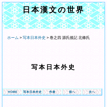
日本漢文の世界
ホーム
>
写本日本外史
> 巻之四 源氏後記 北條氏
写本日本外史
HOME
写本日本外史
作者
前へ
次へ