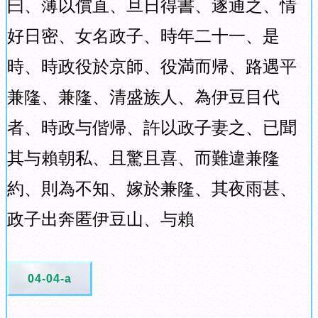
曰、薄以償直、旦日得書、遂通之、情
好日密、女名政子、時年二十一、是
時、時政役於京師、役満而帰、路遇平
兼隆、兼隆、清盛族人、為伊豆目代
者、時政与偕帰、許以政子妻之、已聞
其与賴朝私、且驚且喜、而難違兼隆
約、則為不知、嫁於兼隆、其夜雨甚、
政子出奔匿伊豆山、与賴
04-04-a