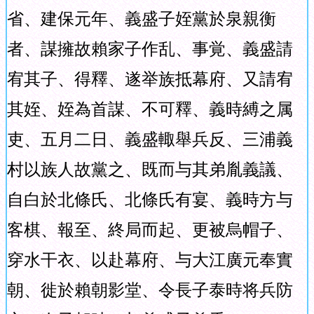
省、建保元年、義盛子姪黨於泉親衡
者、謀擁故賴家子作乱、事覚、義盛請
宥其子、得釋、遂举族抵幕府、又請宥
其姪、姪為首謀、不可釋、義時縛之属
吏、五月二日、義盛輙舉兵反、三浦義
村以族人故黨之、既而与其弟胤義議、
自白於北條氏、北條氏有宴、義時方与
客棋、報至、終局而起、更被烏帽子、
穿水干衣、以赴幕府、与大江廣元奉實
朝、徙於賴朝影堂、令長子泰時将兵防