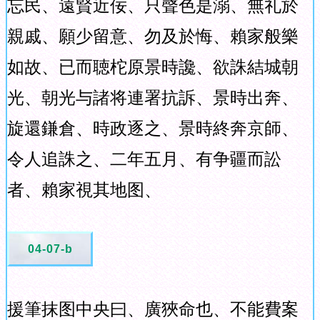
忘民、遠賢近佞、只聲色是溺、無礼於
親戚、願少留意、勿及於悔、賴家般樂
如故、已而聴柁原景時讒、欲誅結城朝
光、朝光与諸将連署抗訴、景時出奔、
旋還鎌倉、時政逐之、景時終奔京師、
令人追誅之、二年五月、有争疆而訟
者、賴家視其地图、
04-07-b
援筆抹图中央曰、廣狹命也、不能費案