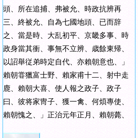
頭、所在追捕、弗被允、時政抗辨再
三、終被允、自為七國地頭、已而辞
之、當是時、大乱初平、京畿多事、時
政身當其衝、事無不立辨、歳餘東帰、
以詔舉従弟時定自代、亦賴朝意也、」
賴朝甞獵富士野、賴家甫十二、射中走
鹿、賴朝大喜、使人報之政子、政子
曰、彼将家冑子、獲一禽、何煩專使、
賴朝愧之、」正治元年正月、賴朝薨、