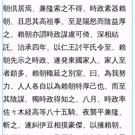
朝倶居焉、兼隆索之不得、時政素器賴
朝、且思其高祖事、至是陽怒而陰益厚
之、賴朝亦謂時政謀慮可倚、深相結
託、治承四年、以仁王討平氏令至、賴
朝先示之時政、遂発東國家人、家人至
者頗多、賴朝輙延之別室、曰、為我努
力、人人各自以為賴朝特厚己也、而至
其陰謀、獨時政得知之、八月、時政率
佐々木経高等八十五騎、夜襲平兼隆、
斬之、遂糾伊豆相摸豪傑、以擁賴朝、