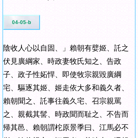
04-05-b
陰收人心以自固、」賴朝有嬖姬、託之
伏見廣綱家、時政妻牧氏知之、告政
子、政子性妬悍、即使牧宗親毀廣綱
宅、驅逐其姬、姬走依大多和義久者、
賴朝聞之、託事往義久宅、召宗親罵
之、親截其髺、時政聞而耻之、不告而
帰其邑、賴朝謂柁原景季曰、江馬必不