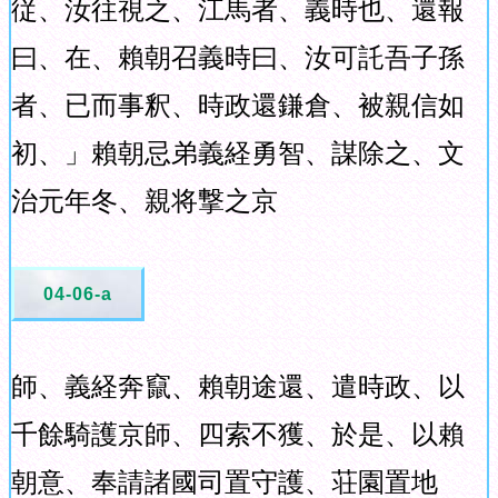
従、汝往視之、江馬者、義時也、還報
曰、在、賴朝召義時曰、汝可託吾子孫
者、已而事釈、時政還鎌倉、被親信如
初、」賴朝忌弟義経勇智、謀除之、文
治元年冬、親将撃之京
04-06-a
師、義経奔竄、賴朝途還、遣時政、以
千餘騎護京師、四索不獲、於是、以賴
朝意、奉請諸國司置守護、荘園置地