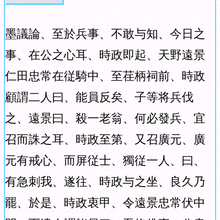
墨議論、至於兵事、不敢与知、今日之
事、在公之心耳、時政即起、天野遠景
仁田忠常在従騎中、至荏柄祠前、時政
顧謂二人曰、能員反矣、子等将兵伐
之、遠景曰、殺一老翁、何必發兵、宜
召而誅之耳、時政至第、又召廣元、廣
元有戒心、而屏従士、獨従一人、曰、
有急刺我、遂往、時政与之坐、良久乃
罷、於是、時政衷甲、令遠景忠常伏中