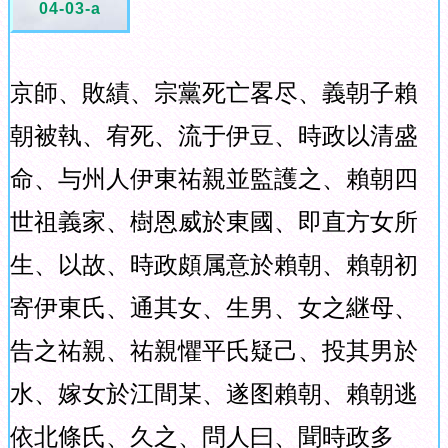
04-03-a
京師、敗績、宗黨死亡畧尽、義朝子賴
朝被執、宥死、流于伊豆、時政以清盛
命、与州人伊東祐親並監護之、賴朝四
世祖義家、樹恩威於東國、即直方女所
生、以故、時政頗属意於賴朝、賴朝初
寄伊東氏、通其女、生男、女之継母、
告之祐親、祐親懼平氏疑己、投其男於
水、嫁女於江間某、遂图賴朝、賴朝逃
依北條氏、久之、問人曰、聞時政多