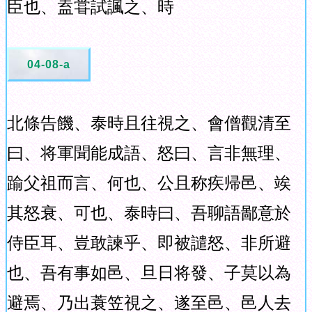
臣也、盍甞試諷之、時
04-08-a
北條告饑、泰時且往視之、會僧觀清至
曰、将軍聞能成語、怒曰、言非無理、
踰父祖而言、何也、公且称疾帰邑、竢
其怒衰、可也、泰時曰、吾聊語鄙意於
侍臣耳、豈敢諫乎、即被譴怒、非所避
也、吾有事如邑、旦日将發、子莫以為
避焉、乃出蓑笠視之、遂至邑、邑人去