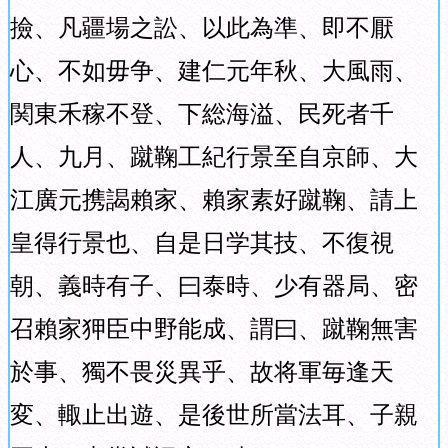
撿、凡疆場之訟、以此為準、即不厭
心、不如毋争、建仁元年秋、大風雨、
関東禾稼不登、下総海溢、民死者千
人、九月、蹴鞠工紀行景至自京師、大
江廣元携謁賴家、賴家素好蹴鞠、請上
皇得行景也、自是日学其技、不復視
朝、義時有子、曰泰時、少有器局、密
召賴家狎臣中野能成、謂曰、蹴鞠無害
於事、獨不畏災異乎、故将軍毎逢天
変、輙止出遊、是後世所當法耳、子親