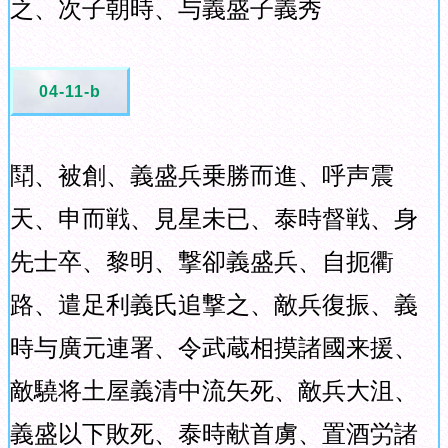
之、次子朝時、与義盛子義秀
04-11-b
鬦、被創、義盛兵乗勝而進、呼声震
天、申而戦、見星未已、泰時督戦、身
先士卒、黎明、撃卻義盛兵、自扼衢
路、遣足利義氏追撃之、敵兵復振、義
時与廣元連署、令武蔵相摸諸國来援、
敵驍将土屋義清中流矢死、敵兵大沮、
義盛以下敗死、泰時献首虜、置酒労諸