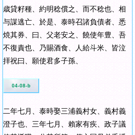
歳貸籽種、約明稔償之、而不稔也、相
与謀逃亡、於是、泰時召諸負債者、悉
焼其券、曰、父老安之、饒使年豊、吾
不復責也、乃賜酒食、人給斗米、皆泣
拝祝曰、願使君多子孫、
04-08-b
二年七月、泰時娶三浦義村女、義村義
澄子也、三年七月、賴家有疾、政子議