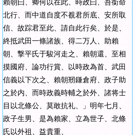
賴朝曰、卿何以在此、時政曰、吾銜命
北行、而中道自度不覩君所底、安所取
信、故踪君至此、請自此行矣、於是、
終抵武田一條諸族、得二万人、助賴
朝、撃平氏于駿河走之、賴朝還、至相
摸國府、論功行賞、以時政為首、武田
信義以下次之、賴朝剏鎌倉府、政子助
之於内、而時政義時輔之於外、諸将士
目以北條公、莫敢抗礼、」明年七月、
政子生男、是為賴家、立為世子、北條
氏以外祖、益貴重、