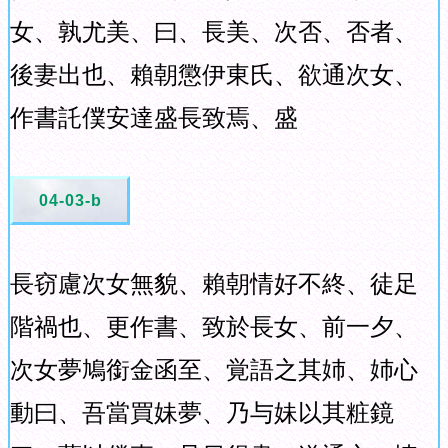
女、孰尤美、曰、長美、次否、否者、
後妻出也、賴朝懲伊東氏、欲通次女、
作書託僕安達盛長致焉、盛
04-03-b
長窃慮次女無貌、賴朝情好不終、徒足
階禍也、更作書、致於長女、前一夕、
次女夢鳩銜金函至、覚語之其姉、姉心
動曰、吾當買妹夢、乃与妹以其粧鏡