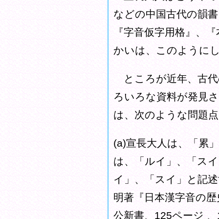
などの中国古代の韻書
『字音仮字用格』、『
かいは、このようにし
ところが近年、古代
ろいろな資料が発見さ
は、次のような問題
(a)宣長大人は、「
は、「ルイ」、「ス
イ」、「スイ」と記述
明著『日本漢字音の歴
公新書、125ページ