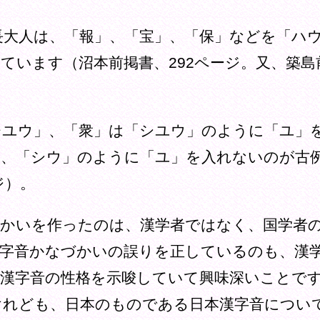
宣長大人は、「報」、「宝」、「保」などを「ハ
ています（沼本前掲書、292ページ。又、築島前
「チユウ」、「衆」は「シユウ」のように「ユ」
、「シウ」のように「ユ」を入れないのが古
ジ）。
かいを作ったのは、漢学者ではなく、国学者の
字音かなづかいの誤りを正しているのも、漢
漢字音の性格を示唆していて興味深いことで
けれども、日本のものである日本漢字音につい