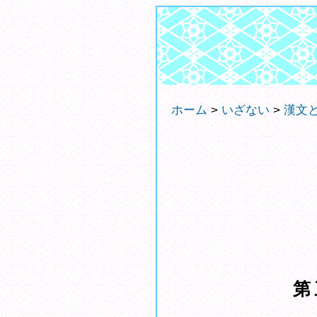
ホーム
>
いざない
>
漢文
第