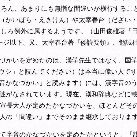
ちろん、あまりにも無慚な間違いが横行するこ
（かいばら・えきけん）や太宰春台（だざい
しろ例外に属するようです。（山田俊雄著『
ページ以下、又、太宰春台著『倭読要領』、勉誠社
づかいを定めたのは、漢学先生ではなく、国学
ウシ」と読んでください）は本当に偉い人です
音かなづかい」と読みます）には、漢字音の
述がなされています。現在、漢和辞典などに
、宣長大人が定めたかなづかいを、ほとんどそ
人の「間違い」までそのまま継承しておりま
て字音のかなづかいを定めたかというと、『