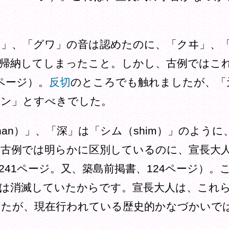
クワ」、「グワ」の音は認めたのに、「クヰ」、
に帰納してしまったこと。しかし、古例ではこ
ページ）。
反切
のところでも触れましたが、「
ヱン」とすべきでした。
shan）」、「深」は「シム（shim）」のよう
、古例では明らかに区別しているのに、宣長大
241ページ。又、築島前掲書、124ページ）。
は消滅していたからです。宣長大人は、これ
したが、現在行われている歴史的かなづかいで