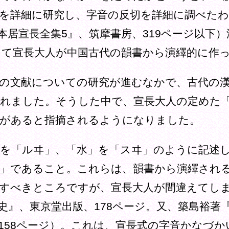
を詳細に研究し、字音の反切を詳細に調べたわ
本居宣長全集5』、筑摩書房、319ページ以下
て宣長大人が中国古代の韻書から演繹的に作
の文献についての研究が進むなかで、古代の漢
れました。そうした中で、宣長大人の定めた
点があると指摘されるようになりました。
累」を「ルヰ」、「水」を「スヰ」のように記述
イ」であること。これらは、韻書から演繹され
すべきところですが、宣長大人が間違えてし
史』、東京堂出版、178ページ。又、築島裕著
 、158ページ）。これは、宣長式の字音かなづ