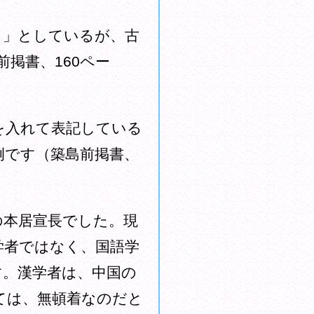
ウ」としているが、古
掲書、160ペー
を入れて表記している
例です（築島前掲書、
本居宣長でした。現
学者ではなく、国語学
す。漢学者は、中国の
ては、無頓着なのだと