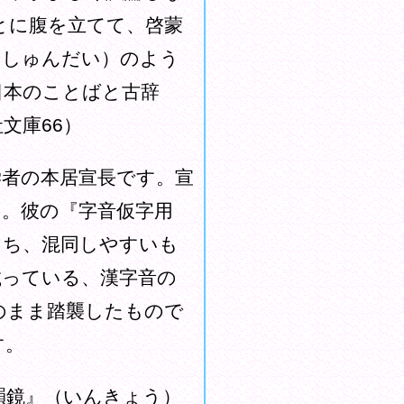
とに腹を立てて、啓蒙
・しゅんだい）のよう
日本のことばと古辞
文庫66）
者の本居宣長です。宣
。彼の『字音仮字用
うち、混同しやすいも
載っている、漢字音の
のまま踏襲したもので
す。
韻鏡』（いんきょう）