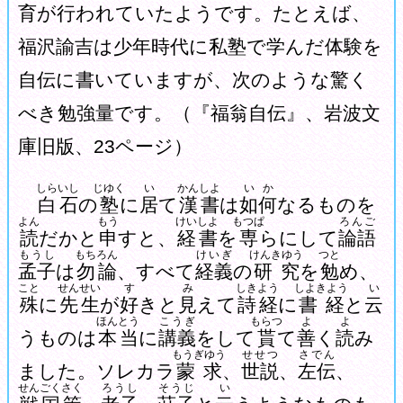
育が行われていたようです。たとえば、
福沢諭吉は少年時代に私塾で学んだ体験を
自伝に書いていますが、次のような驚く
べき勉強量です。（『福翁自伝』、岩波文
庫旧版、23ページ）
しらいし
じゆく
い
かんしよ
いか
白石
の
塾
に
居
て
漢書
は
如何
なるものを
よん
もう
けいしよ
もつぱ
ろんご
読
だかと
申
すと、
経書
を
専
らにして
論語
もうし
もちろん
けいぎ
けんきゆう
つと
孟子
は
勿論
、すべて
経義
の
研究
を
勉
め、
こと
せんせい
す
み
しきよう
しよきよう
い
殊
に
先生
が
好
きと
見
えて
詩経
に
書経
と
云
ほんとう
こうぎ
もらつ
よ
よ
うものは
本当
に
講義
をして
貰
て
善
く
読
み
もうぎゆう
せせつ
さでん
ました。ソレカラ
蒙求
、
世説
、
左伝
、
せんごくさく
ろうし
そうじ
い