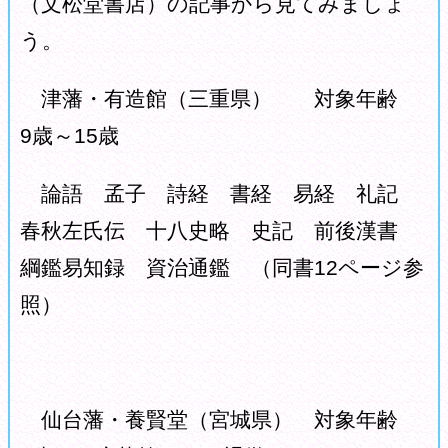
（文松堂書店）の記事から見てみましょ
う。
津藩・有造館（三重県） 対象年齢
9歳～15歳
論語 孟子 詩経 書経 易経 礼記
春秋左氏伝 十八史略 史記 前後漢書
綱鑑易知録 資治通鑑 （同書12ページ参
照）
仙台藩・養賢堂（宮城県） 対象年齢