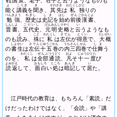
戦国策
、
老子
、
荘子
と
云
うようなものも
よ
こうぎ
き
そのさき
わたくし
ひと
能
く
講義
を
聞
き、
其先
は
私
独
りの
べんきよう
れきし
しき
はじ
ぜんご
かんじよ
勉強
、
歴史
は
史記
を
始
め
前後
漢書
、
しんしよ
ごだいし
げんみんしりやく
い
晋書
、
五代史
、
元明史略
と
云
うようなも
よ
こと
わたくし
さでん
とくい
たいがい
のも
読
み、
殊
に
私
は
左伝
が
得意
で、
大概
しよせい
さでん
じゆうごかん
うち
さんしかん
しま
の
書生
は
左伝
十五巻
の
内
三四巻
で
仕舞
う
わたくし
ぜんぶ
つうどく
およ
じゅうひとた
のを、
私
は
全部
通読
、
凡
そ
十一度
び
よみかえ
おもしろ
ところ
あんき
い
読返
して、
面白
い
処
は
暗記
して
居
た。
江戸時代の教育は、もちろん「素読」だ
けだったわけではなく、「会読」や「講