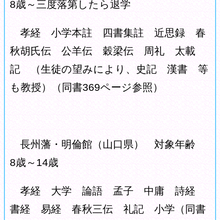
8歳～三度落第したら退学
孝経 小学本註 四書集註 近思録 春
秋胡氏伝 公羊伝 穀梁伝 周礼 太載
記 （生徒の望みにより、史記 漢書 等
も教授）（同書369ページ参照）
長州藩・明倫館（山口県） 対象年齢
8歳～14歳
孝経 大学 論語 孟子 中庸 詩経
書経 易経 春秋三伝 礼記 小学（同書