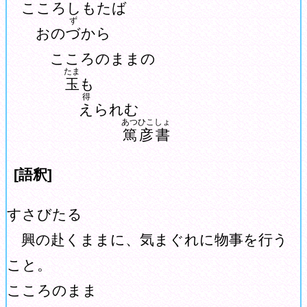
こころ
しもたば
ず
おの
づ
から
こころのままの
たま
玉
も
得
え
られむ
あつひこ
しょ
篤彦
書
[語釈]
すさびたる
興の赴くままに、気まぐれに物事を行う
こと。
こころのまま