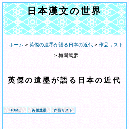
日本漢文の世界
ホーム
>
英傑の遺墨が語る日本の近代
>
作品リスト
> 梅園篤彦
英傑の遺墨が語る日本の近代
HOME
英傑遺墨
作品リスト