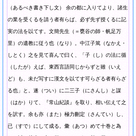
（あるべき書き下し文） 余の都に入りてより、諸生
の業を受くるを請う者有らば、必ず先ず授くるに記
実の法を以てす。文簡先生（＝甕谷の師・帆足万
里）の遺教に従う也（なり）。中江子篤（なかえ・
しとく）之を見て喜んで曰く、「子（し）の法に循
（したが）えば、東西言語同じからずと雖（いえ
ど）も、未だ写すに漢文を以てす可らざる者有らざ
る也」と。遂（つい）に二三子（にさんし）と謀
（はか）りて、『常山紀談』を取り、相い伝えて之
を訳す。余も亦（また）極力刪定（さんてい）し、
已（すで）にして成る。彙（あつ）めて十巻と為