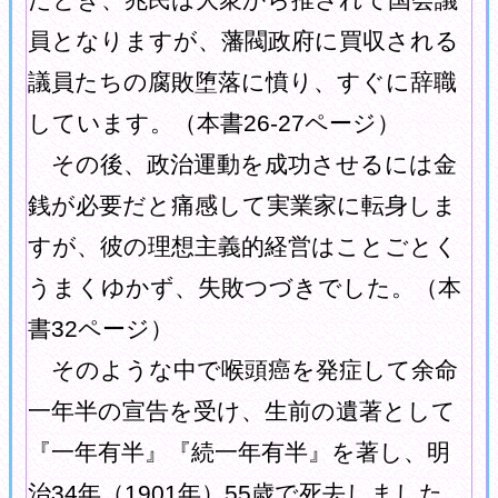
員となりますが、藩閥政府に買収される
議員たちの腐敗堕落に憤り、すぐに辞職
しています。（本書26-27ページ）
その後、政治運動を成功させるには金
銭が必要だと痛感して実業家に転身しま
すが、彼の理想主義的経営はことごとく
うまくゆかず、失敗つづきでした。（本
書32ページ）
そのような中で喉頭癌を発症して余命
一年半の宣告を受け、生前の遺著として
『一年有半』『続一年有半』を著し、明
治34年（1901年）55歳で死去しました。