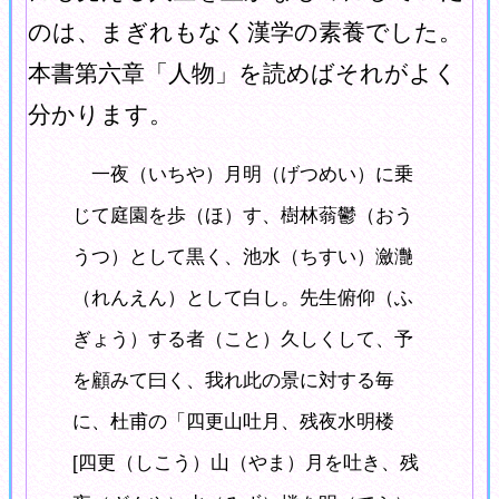
のは、まぎれもなく漢学の素養でした。
本書第六章「人物」を読めばそれがよく
分かります。
一夜（いちや）月明（げつめい）に乗
じて庭園を歩（ほ）す、樹林蓊鬱（おう
うつ）として黒く、池水（ちすい）瀲灔
（れんえん）として白し。先生俯仰（ふ
ぎょう）する者（こと）久しくして、予
を顧みて曰く、我れ此の景に対する毎
に、杜甫の「四更山吐月、残夜水明楼
[四更（しこう）山（やま）月を吐き、残