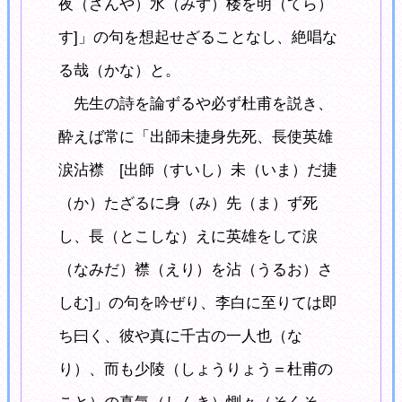
夜（ざんや）水（みず）楼を明（てら）
す]」の句を想起せざることなし、絶唱な
る哉（かな）と。
先生の詩を論ずるや必ず杜甫を説き、
酔えば常に「出師未捷身先死、長使英雄
涙沾襟 [出師（すいし）未（いま）だ捷
（か）たざるに身（み）先（ま）ず死
し、長（とこしな）えに英雄をして涙
（なみだ）襟（えり）を沾（うるお）さ
しむ]」の句を吟ぜり、李白に至りては即
ち曰く、彼や真に千古の一人也（な
り）、而も少陵（しょうりょう＝杜甫の