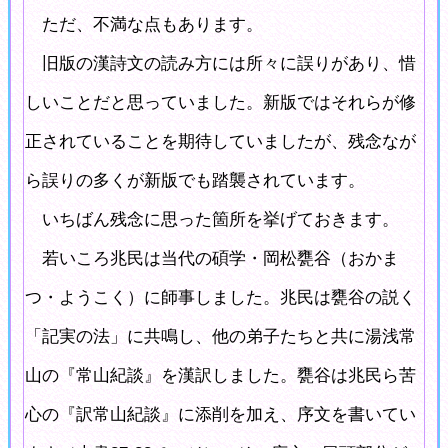
ただ、不満な点もあります。
旧版の漢詩文の読み方には所々に誤りがあり、惜
しいことだと思っていました。新版ではそれらが修
正されていることを期待していましたが、残念なが
ら誤りの多くが新版でも踏襲されています。
いちばん残念に思った箇所を挙げておきます。
若いころ兆民は当代の碩学・岡松甕谷（おかま
つ・ようこく）に師事しました。兆民は甕谷の説く
「記実の法」に共鳴し、他の弟子たちと共に湯浅常
山の『常山紀談』を漢訳しました。甕谷は兆民ら苦
心の『訳常山紀談』に添削を加え、序文を書いてい