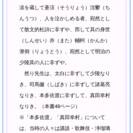
涙を蔵して蒼涼（そうりょう）沈鬱（ち
んうつ）、人を泣かしめる者、宛然とし
て散文的杜詩に非ずや、而して其の身世
（しんせい）亦（また）轗軻（かんか）
潦倒（りょうとう）、宛然として明治の
少陵其の人に非ずや。
然り先生は、太白に非ずして少陵なり
き、司馬徽（しばき）に非ずして諸葛亮
なりき、本多佐渡に非ずして、真田幸村
なりき。（本書48ページ）
※「本多佐渡」「真田幸村」について
は、当時の人々は講談・歌舞伎・浄瑠璃