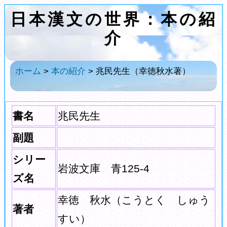
日本漢文の世界：本の紹
介
ホーム
>
本の紹介
> 兆民先生（幸徳秋水著）
書名
兆民先生
副題
シリー
岩波文庫 青125-4
ズ名
幸徳 秋水（こうとく しゅう
著者
すい）