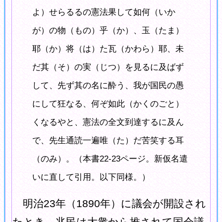
よ）せらるるの憲法果して如何（いか
が）の物（もの）乎（か）、玉（たま）
耶（か）将（は）た瓦（かわら）耶、未
だ其（そ）の実（じつ）を見るに及ばず
して、先ず其の名に酔う、我が国民の愚
にして狂なる、何ぞ如此（かくのごと）
くなるやと、憲法の全文到達するに及ん
で、先生通読一遍唯（た）だ苦笑する耳
（のみ）。（本書22-23ページ。新仮名遣
いに直して引用。以下同様。）
明治23年（1890年）に議会が開設され
たとき、兆民は大衆から推されて国会議