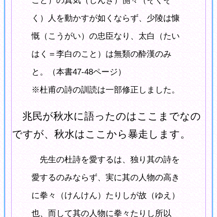
こと）の真気（しんき）惻々（そくそ
く）人を動かすが如くならず、少陵は慷
慨（こうがい）の忠臣なり、太白（たい
はく＝李白のこと）は無類の酔漢のみ
と。（本書47-48ページ）
※杜甫の詩の訓読は一部修正しました。
兆民が秋水に語ったのはここまでなの
ですが、秋水はここから暴走します。
先生の杜詩を愛するは、独り其の詩を
愛するのみならず、実に其の人物の高き
に拳々（けんけん）たりしが故（ゆえ）
也、而して其の人物に拳々たりし所以