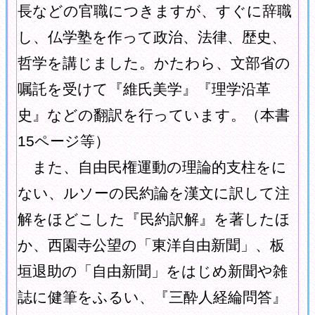
長などの官職につきますが、すぐに辞職
し、仏学塾を作って政治、法律、歴史、
哲学を講じました。かたわら、文部省の
嘱託を受けて『維氏美学』『理学沿革
史』などの翻訳を行っています。（本書
15ページ等）
また、自由民権運動の理論的支柱をに
ない、ルソーの民約論を漢文に訳して注
解をほどこした『民約訳解』を著したほ
か、西園寺公望の「東洋自由新聞」、板
垣退助の「自由新聞」をはじめ新聞や雑
誌に健筆をふるい、『三酔人経綸問答』