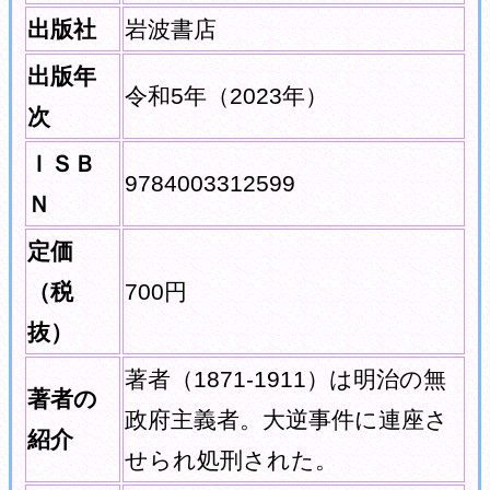
出版社
岩波書店
出版年
令和5年（2023年）
次
ＩＳＢ
9784003312599
Ｎ
定価
（税
700円
抜）
著者（1871-1911）は明治の無
著者の
政府主義者。大逆事件に連座さ
紹介
せられ処刑された。