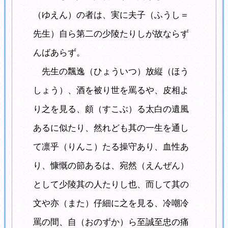
（ゆえん）の者は、実に夫子（ふうし＝
先生）自ら第二の少陵たりしが故ならず
んばあらず。
先生の飄逸（ひょういつ）放縦（ほう
しょう）、酒を被り世を罵るや、皮相よ
り之を見る、頗（すこぶ）る太白の遺風
あるに似たり、然れども其の一生を通し
て凛乎（りんこ）たる操守あり、血性あ
り、慷慨の節あるは、宛然（えんぜん）
として少陵其の人たりし也、而して其の
文や亦（また）仔細に之を見る、冷嘲冷
罵の間、自（おのずか）ら至誠至忠の痛