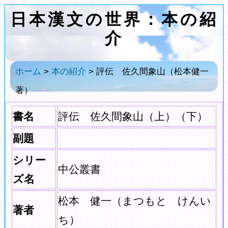
日本漢文の世界：本の紹
介
ホーム
>
本の紹介
> 評伝 佐久間象山（松本健一
著）
書名
評伝 佐久間象山（上）（下）
副題
シリー
中公叢書
ズ名
松本 健一（まつもと けんい
著者
ち）