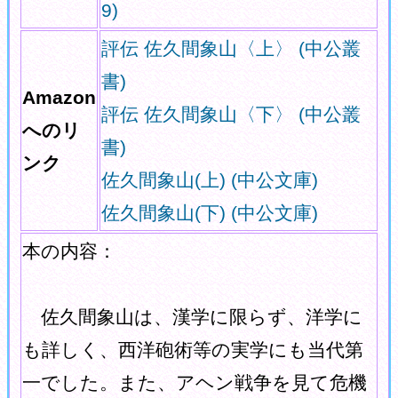
9)
評伝 佐久間象山〈上〉 (中公叢
書)
Amazon
評伝 佐久間象山〈下〉 (中公叢
へのリ
書)
ンク
佐久間象山(上) (中公文庫)
佐久間象山(下) (中公文庫)
本の内容：
佐久間象山は、漢学に限らず、洋学に
も詳しく、西洋砲術等の実学にも当代第
一でした。また、アヘン戦争を見て危機