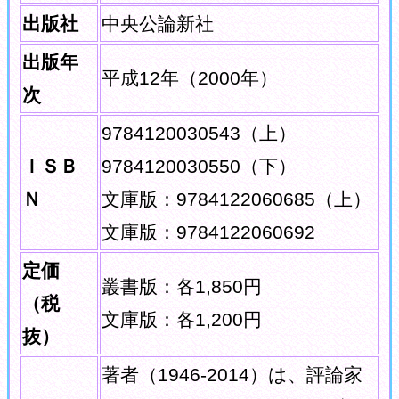
出版社
中央公論新社
出版年
平成12年（2000年）
次
9784120030543（上）
ＩＳＢ
9784120030550（下）
Ｎ
文庫版：9784122060685（上）
文庫版：9784122060692
定価
叢書版：各1,850円
（税
文庫版：各1,200円
抜）
著者（1946-2014）は、評論家