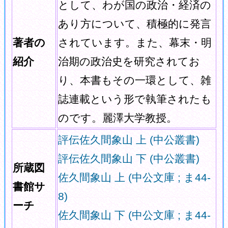
として、わが国の政治・経済の
あり方について、積極的に発言
著者の
されています。また、幕末・明
紹介
治期の政治史を研究されてお
り、本書もその一環として、雑
誌連載という形で執筆されたも
のです。麗澤大学教授。
評伝佐久間象山 上 (中公叢書)
評伝佐久間象山 下 (中公叢書)
所蔵図
佐久間象山 上 (中公文庫 ; ま44-
書館サ
8)
ーチ
佐久間象山 下 (中公文庫 ; ま44-